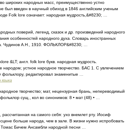
во широких народных масс, преимущественно устно
ые был введен в научный обиход в 1846 английским ученым
де Folk lore означает: народная мудрость,&#8230; …
ародных поверий, легенд, сказок и др. произведений народного
вания особенностей народного духа. Словарь иностранных
ка. Чудинов А.Н., 1910. ФОЛЬКЛОР&#8230; …
lklore &LT; англ. folk lore букв. народная мудрость.
 народом; устное народное творчество. БАС 1. С увлечением
му фольклору, редактировал знаменитые …
о языка
народное творчество; мат, нецензурная брань, непереводимый
ольклор сущ., кол во синонимов: 8 • мат (48) • …
, рассчитанная на самого себя: ухо внемлет рту. Иосиф
 сцене больше народа, чем в зале. В жизни нужно испробовать
в. Томас Бичем Ансамбли народной песни …