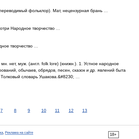
переводимый фольклор). Мат, нецензурная брань …
смотри Народное творчество …
одное творчество …
 нет, муж. (англ. folk lore) (книжн.). 1. Устное народное
рований, обычаев, обрядов, песен, сказок и др. явлений быта
а. Толковый словарь Ушакова.&#8230; …
7
8
9
10
11
12
13
ка
,
Реклама на сайте
18+