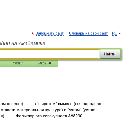
Запомнить сайт
Словарь на свой сайт
RU
едии на Академике
Найти!
Книги
Игры ⚽
м аспекте) в “широком” смысле (вся народная
отчасти материальная культура) и “узком” (устная
иция). Фольклор это совокупность&#8230; …