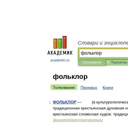
Словари и энциклоп
academic.ru
Толкования
Переводы
фольклор
Толкование
Перевод
Книги
ФОЛЬКЛОР
— (в культурологическо
1
традиционная крестьянская духовная и 
крестьянская словесная худож. трад
Энциклопедия культурологии