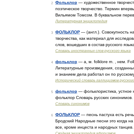
Фольклор
— художественное творчест
2
поэтическое творчество. Термин вперв
Вильямом Томсом. В буквальном перево
Литературная энциклопедия
ФОЛЬКЛОР
— (англ.). Совокупность н
3
творчества, как материал для исследо
слов, вошедших в состав русского язы
Словарь иностранных слов русского языка
фольклор
— а, м. folklore m. , нем. Fo
4
Литературные произведения, созданные
и знанием дела работал он по русско
Исторический словарь галлицизмов русског
фольклор
— фольклористика, устное 
5
фольклор Словарь русских синонимов. ф
Словарь синонимов
ФОЛЬКЛОР
— песнь пастуха есть речь
6
Бродский Народные песни это когда на
все, кроме инцеста и народных танце
Сводная энциклопедия афоризмов