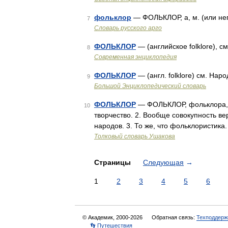
фольклор
— ФОЛЬКЛОР, а, м. (или не
7
Словарь русского арго
ФОЛЬКЛОР
— (английское folklore), 
8
Современная энциклопедия
ФОЛЬКЛОР
— (англ. folklore) см. Нар
9
Большой Энциклопедический словарь
ФОЛЬКЛОР
— ФОЛЬКЛОР, фольклора, мн.
10
творчество. 2. Вообще совокупность ве
народов. 3. То же, что фольклористик
Толковый словарь Ушакова
Страницы
Следующая
→
1
2
3
4
5
6
© Академик, 2000-2026
Обратная связь:
Техподдерж
👣 Путешествия