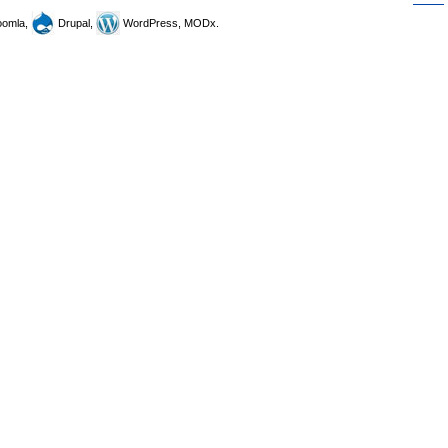
omla,
Drupal,
WordPress, MODx.